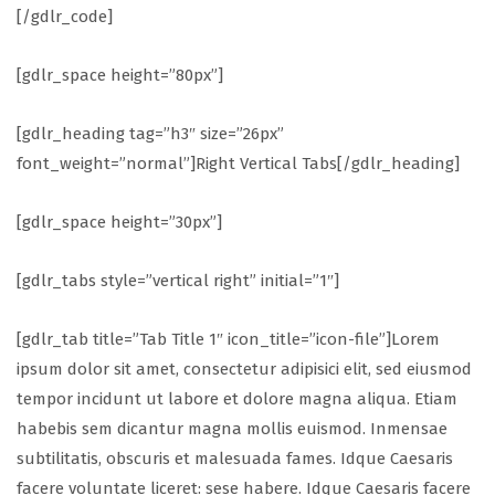
[/gdlr_code]
[gdlr_space height=”80px”]
[gdlr_heading tag=”h3″ size=”26px”
font_weight=”normal”]Right Vertical Tabs[/gdlr_heading]
[gdlr_space height=”30px”]
[gdlr_tabs style=”vertical right” initial=”1″]
[gdlr_tab title=”Tab Title 1″ icon_title=”icon-file”]Lorem
ipsum dolor sit amet, consectetur adipisici elit, sed eiusmod
tempor incidunt ut labore et dolore magna aliqua. Etiam
habebis sem dicantur magna mollis euismod. Inmensae
subtilitatis, obscuris et malesuada fames. Idque Caesaris
facere voluntate liceret: sese habere. Idque Caesaris facere