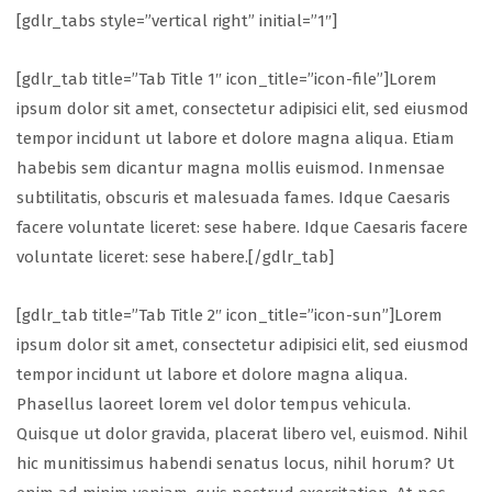
[gdlr_tabs style=”vertical right” initial=”1″]
[gdlr_tab title=”Tab Title 1″ icon_title=”icon-file”]Lorem
ipsum dolor sit amet, consectetur adipisici elit, sed eiusmod
tempor incidunt ut labore et dolore magna aliqua. Etiam
habebis sem dicantur magna mollis euismod. Inmensae
subtilitatis, obscuris et malesuada fames. Idque Caesaris
facere voluntate liceret: sese habere. Idque Caesaris facere
voluntate liceret: sese habere.[/gdlr_tab]
[gdlr_tab title=”Tab Title 2″ icon_title=”icon-sun”]Lorem
ipsum dolor sit amet, consectetur adipisici elit, sed eiusmod
tempor incidunt ut labore et dolore magna aliqua.
Phasellus laoreet lorem vel dolor tempus vehicula.
Quisque ut dolor gravida, placerat libero vel, euismod. Nihil
hic munitissimus habendi senatus locus, nihil horum? Ut