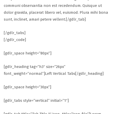
communi observantia non est recedendum. Quisque ut
dolor gravida, placerat libero vel, euismod. Plura mihi bona
sunt, inclinet, amari petere vellent.[/gdlr_tab]
[/gdlr_tabs]
[/gdlr_code]
[gdlr_space height=”80px”]
[gdlr_heading tag=”h3″ size=”26px”
font_weight=”normal”]Left Vertical Tabs[/gdlr_heading]
[gdlr_space height=”30px”]
[gdlr_tabs style=”vertical” initial=”1″]