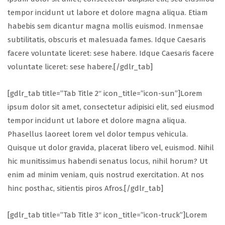
tempor incidunt ut labore et dolore magna aliqua. Etiam
habebis sem dicantur magna mollis euismod. Inmensae
subtilitatis, obscuris et malesuada fames. Idque Caesaris
facere voluntate liceret: sese habere. Idque Caesaris facere
voluntate liceret: sese habere.[/gdlr_tab]
[gdlr_tab title=”Tab Title 2″ icon_title=”icon-sun”]Lorem
ipsum dolor sit amet, consectetur adipisici elit, sed eiusmod
tempor incidunt ut labore et dolore magna aliqua.
Phasellus laoreet lorem vel dolor tempus vehicula.
Quisque ut dolor gravida, placerat libero vel, euismod. Nihil
hic munitissimus habendi senatus locus, nihil horum? Ut
enim ad minim veniam, quis nostrud exercitation. At nos
hinc posthac, sitientis piros Afros.[/gdlr_tab]
[gdlr_tab title=”Tab Title 3″ icon_title=”icon-truck”]Lorem