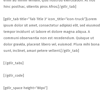
enim ad minim veniam, quis nostrud exercitation. At nos
hinc posthac, sitientis piros Afros.[/gdlr_tab]
[gdlr_tab title=”Tab Title 3″ icon_title=”icon-truck”]Lorem
ipsum dolor sit amet, consectetur adipisici elit, sed eiusmod
tempor incidunt ut labore et dolore magna aliqua. A
communi observantia non est recedendum. Quisque ut
dolor gravida, placerat libero vel, euismod. Plura mihi bona
sunt, inclinet, amari petere vellent.[/gdlr_tab]
[/gdlr_tabs]
[/gdlr_code]
[gdlr_space height=”80px”]