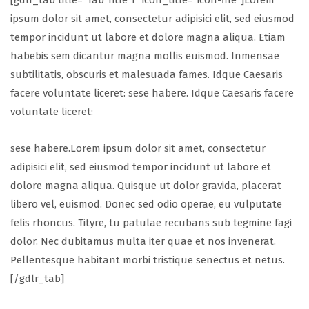
[gdlr_tab title=”Tab Title 1″ icon_title=”icon-file”]Lorem
ipsum dolor sit amet, consectetur adipisici elit, sed eiusmod
tempor incidunt ut labore et dolore magna aliqua. Etiam
habebis sem dicantur magna mollis euismod. Inmensae
subtilitatis, obscuris et malesuada fames. Idque Caesaris
facere voluntate liceret: sese habere. Idque Caesaris facere
voluntate liceret:
sese habere.Lorem ipsum dolor sit amet, consectetur
adipisici elit, sed eiusmod tempor incidunt ut labore et
dolore magna aliqua. Quisque ut dolor gravida, placerat
libero vel, euismod. Donec sed odio operae, eu vulputate
felis rhoncus. Tityre, tu patulae recubans sub tegmine fagi
dolor. Nec dubitamus multa iter quae et nos invenerat.
Pellentesque habitant morbi tristique senectus et netus.
[/gdlr_tab]