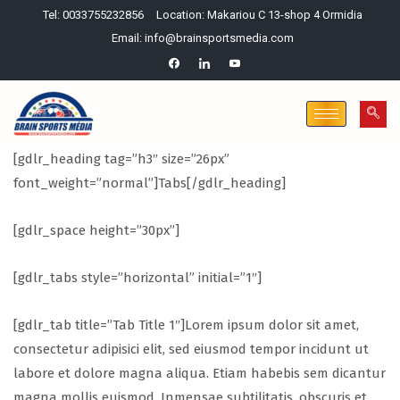
Tel: 0033755232856
Location: Makariou C 13-shop 4 Ormidia
Email: info@brainsportsmedia.com
[gdlr_heading tag=”h3″ size=”26px”
font_weight=”normal”]Tabs[/gdlr_heading]
[gdlr_space height=”30px”]
[gdlr_tabs style=”horizontal” initial=”1″]
[gdlr_tab title=”Tab Title 1″]Lorem ipsum dolor sit amet,
consectetur adipisici elit, sed eiusmod tempor incidunt ut
labore et dolore magna aliqua. Etiam habebis sem dicantur
magna mollis euismod. Inmensae subtilitatis, obscuris et