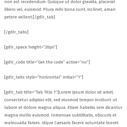
non est recedendum. Quisque ut dolor gravida, placerat
libero vel, euismod. Plura mihi bona sunt, inclinet, amari
petere vellent.[/gdlr_tab]
[/gdlr_tabs]
[gdlr_space height=”20px”]
[gdlr_code title=”Get the code” active=”no”]
[gdlr_tabs style=”horizontal” initial=”1″]
[gdlr_tab title=”Tab Title 1″]Lorem ipsum dolor sit amet,
consectetur adipisici elit, sed eiusmod tempor incidunt ut
labore et dolore magna aliqua. Etiam habebis sem dicantur
magna mollis euismod. Inmensae subtilitatis, obscuris et
malesuada fames. Idque Caesaris facere voluntate liceret: