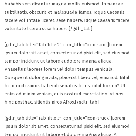
habebis sem dicantur magna mollis euismod. Inmensae
subtilitatis, obscuris et malesuada fames. Idque Caesaris
facere voluntate liceret: sese habere. Idque Caesaris facere
voluntate liceret: sese habere.[/gdlr_tab]
[gdlr_tab title=”Tab Title 2″ icon_title=”icon-sun”]Lorem
ipsum dolor sit amet, consectetur adipisici elit, sed eiusmod
tempor incidunt ut labore et dolore magna aliqua.
Phasellus laoreet lorem vel dolor tempus vehicula.
Quisque ut dolor gravida, placerat libero vel, euismod. Nihil
hic munitissimus habendi senatus locus, nihil horum? Ut
enim ad minim veniam, quis nostrud exercitation. At nos
hinc posthac, sitientis piros Afros.[/gdlr_tab]
[gdlr_tab title=”Tab Title 3″ icon_title=”icon-truck”]Lorem
ipsum dolor sit amet, consectetur adipisici elit, sed eiusmod
tempor incidunt ut labore et dolore magna aliqua. A