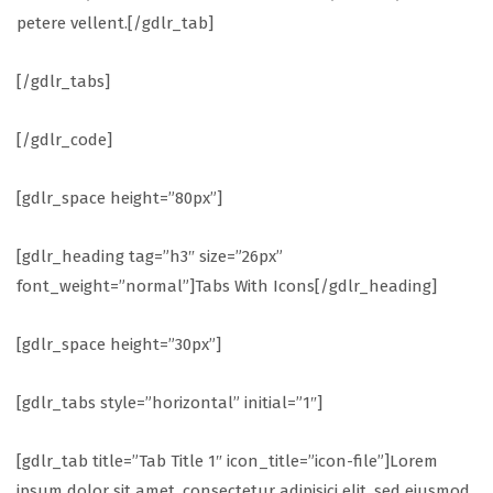
petere vellent.[/gdlr_tab]
[/gdlr_tabs]
[/gdlr_code]
[gdlr_space height=”80px”]
[gdlr_heading tag=”h3″ size=”26px”
font_weight=”normal”]Tabs With Icons[/gdlr_heading]
[gdlr_space height=”30px”]
[gdlr_tabs style=”horizontal” initial=”1″]
[gdlr_tab title=”Tab Title 1″ icon_title=”icon-file”]Lorem
ipsum dolor sit amet, consectetur adipisici elit, sed eiusmod