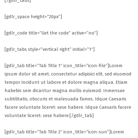
[/gdlr_tabs]
[gdlr_space height=”20px”]
[gdlr_code title=”Get the code” active=”no”]
[gdlr_tabs style=”vertical right” initial=”1″]
[gdlr_tab title=”Tab Title 1″ icon_title=”icon-file”]Lorem
ipsum dolor sit amet, consectetur adipisici elit, sed eiusmod
tempor incidunt ut labore et dolore magna aliqua. Etiam
habebis sem dicantur magna mollis euismod. Inmensae
subtilitatis, obscuris et malesuada fames. Idque Caesaris
facere voluntate liceret: sese habere. Idque Caesaris facere
voluntate liceret: sese habere.[/gdlr_tab]
[gdlr_tab title=”Tab Title 2″ icon_title=”icon-sun”]Lorem