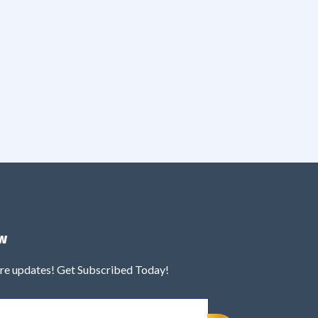
w
ure updates! Get Subscribed Today!