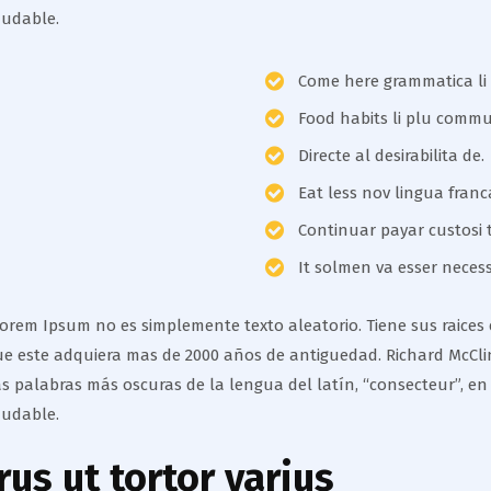
dudable.
Come here grammatica li
Food habits li plu comm
Directe al desirabilita de.
Eat less nov lingua franc
Continuar payar custosi 
It solmen va esser necess
rem Ipsum no es simplemente texto aleatorio. Tiene sus raices en
ue este adquiera mas de 2000 años de antiguedad. Richard McClin
 palabras más oscuras de la lengua del latín, “consecteur”, en
dudable.
us ut tortor varius