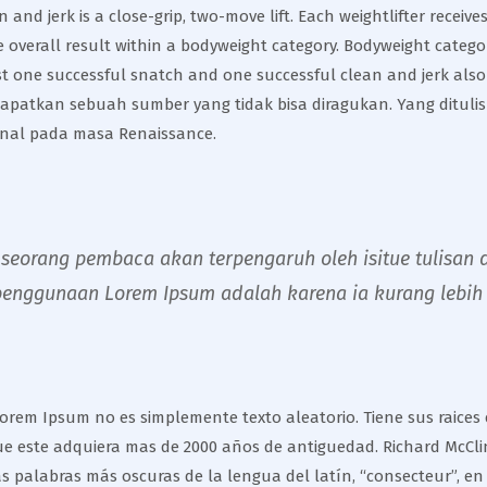
n and jerk is a close-grip, two-move lift. Each weightlifter recei
e overall result within a bodyweight category. Bodyweight catego
ast one successful snatch and one successful clean and jerk also 
ndapatkan sebuah sumber yang tidak bisa diragukan. Yang dituli
kenal pada masa Renaissance.
eorang pembaca akan terpengaruh oleh isitue tulisan d
penggunaan Lorem Ipsum adalah karena ia kurang lebih 
rem Ipsum no es simplemente texto aleatorio. Tiene sus raices en
ue este adquiera mas de 2000 años de antiguedad. Richard McClin
 palabras más oscuras de la lengua del latín, “consecteur”, en