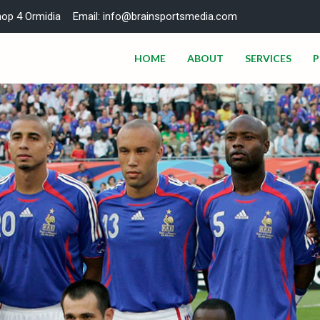
hop 4 Ormidia
Email: info@brainsportsmedia.com
HOME
ABOUT
SERVICES
P