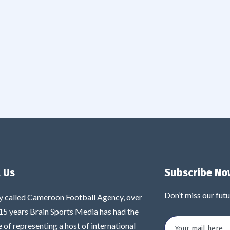
 Us
Subscribe No
Don’t miss our fut
y called Cameroon Football Agency, over
 15 years Brain Sports Media has had the
e of representing a host of international