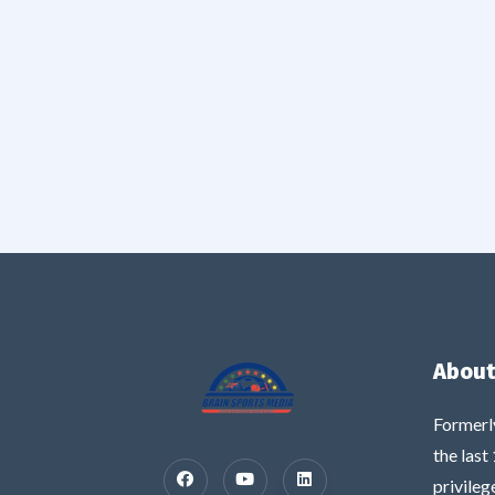
About
Formerl
the last
privileg